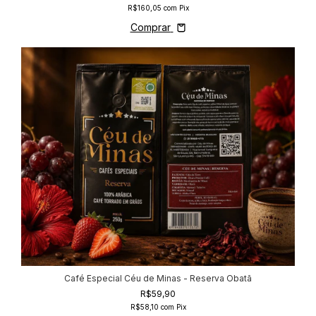
R$160,05
com
Pix
Comprar
Café Especial Céu de Minas - Reserva Obatã
R$59,90
R$58,10
com
Pix