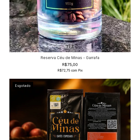
1
/
3
Reserva Céu de Minas - Garrafa
R$75,00
R$72,75
com
Pix
Esgotado