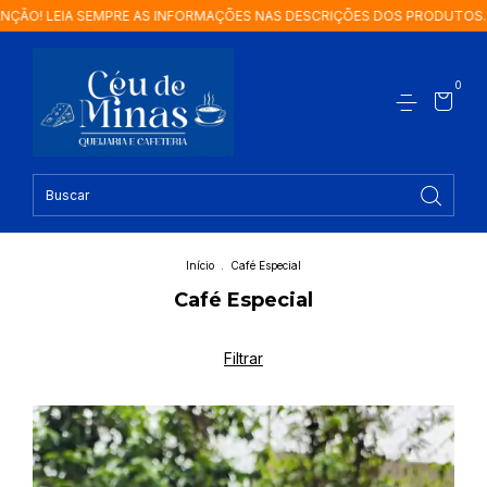
EMPRE AS INFORMAÇÕES NAS DESCRIÇÕES DOS PRODUTOS.
ATENÇÃO!
0
Início
.
Café Especial
Café Especial
Filtrar