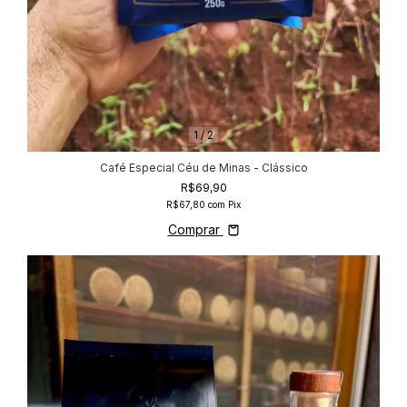
1
/
2
Café Especial Céu de Minas - Clássico
R$69,90
R$67,80
com
Pix
Comprar