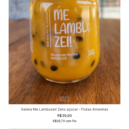
1
/
3
Geleia Me Lambuzei! Zero açúcar - Frutas Amarelas
R$39,90
R$38,70
com
Pix