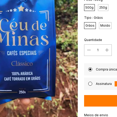
500g
250g
Tipo :
Grãos
Grãos
Moído
Quantidade
Compra única
Assinatura
Entregas para o CEP:
Meios de envio