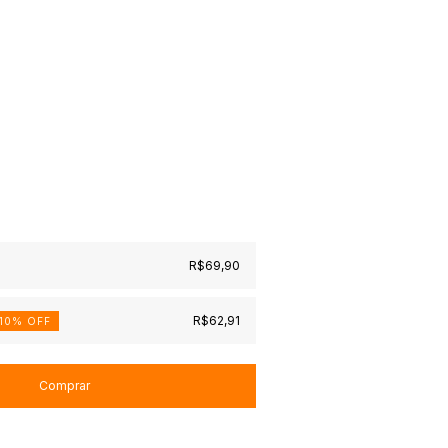
R$69,90
R$62,91
10
% OFF
Alterar CEP