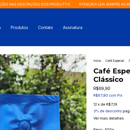
S DESCRIÇÕES DOS PRODUTOS.
ATENÇÃO! LEIA SEMPRE AS INFORMA
o
Produtos
Contato
Assinatura
Início
.
Café Especial
.
C
Café Espe
Clássico
R$69,90
R$67,80
com
Pix
12
x de
R$7,19
3% de desconto
paga
Ver mais detalhes
Peso :
500g