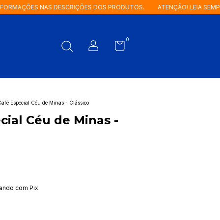
ÇÕES NAS DESCRIÇÕES DOS PRODUTOS.
ATENÇÃO! LEIA SEMPRE AS 
0
afé Especial Céu de Minas - Clássico
cial Céu de Minas -
ndo com Pix