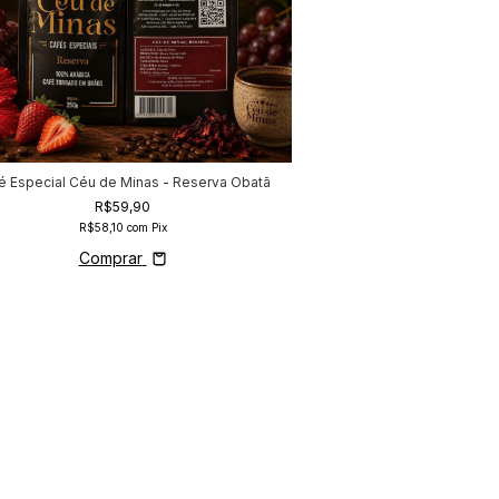
é Especial Céu de Minas - Reserva Obatã
Café Especial Céu de M
Amar
R$59,90
R$49
R$58,10
com
Pix
R$48,4
Comprar