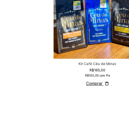
Kit Café Céu de Minas
R$165,00
R$160,05
com
Pix
Comprar
 Minas - Garrafa
75,00
75
com
Pix