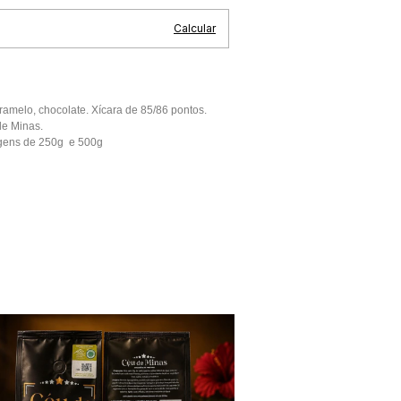
Calcular
ramelo, chocolate. Xícara de 85/86 pontos.
 de Minas.
gens de 250g e 500g
Esgotado