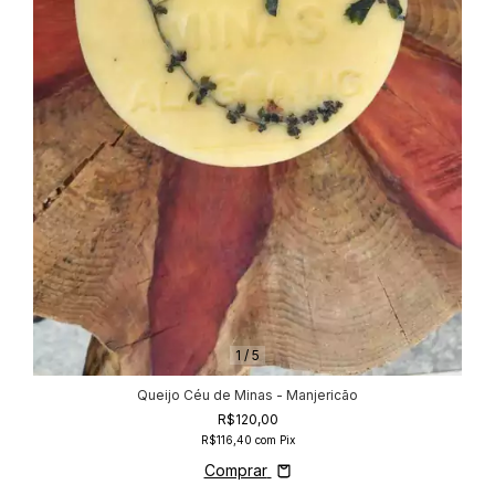
1
/
5
Queijo Céu de Minas - Manjericão
R$120,00
R$116,40
com
Pix
Comprar