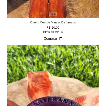
1
/
6
Queijo Céu de Minas- Defumado
R$120,00
R$116,40
com
Pix
Comprar