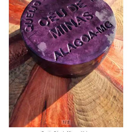
1
/
2