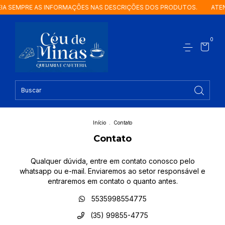
IA SEMPRE AS INFORMAÇÕES NAS DESCRIÇÕES DOS PRODUTOS.
ATEN
0
Início
.
Contato
Contato
Qualquer dúvida, entre em contato conosco pelo
whatsapp ou e-mail. Enviaremos ao setor responsável e
entraremos em contato o quanto antes.
5535998554775
(35) 99855-4775