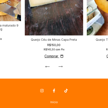
ra maturado 9
0g
ix
Queijo Céu de Minas Capa Preta
Queijo T
R$150,00
R$145,50
com
Pix
R
Comprar
Início