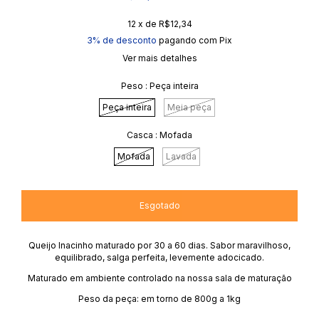
12
x de
R$12,34
3% de desconto
pagando com Pix
Ver mais detalhes
Peso :
Peça inteira
Peça inteira
Meia peça
Casca :
Mofada
Mofada
Lavada
Queijo Inacinho maturado por 30 a 60 dias. Sabor maravilhoso,
equilibrado, salga perfeita, levemente adocicado.
Maturado em ambiente controlado na nossa sala de maturação
Peso da peça: em torno de 800g a 1kg