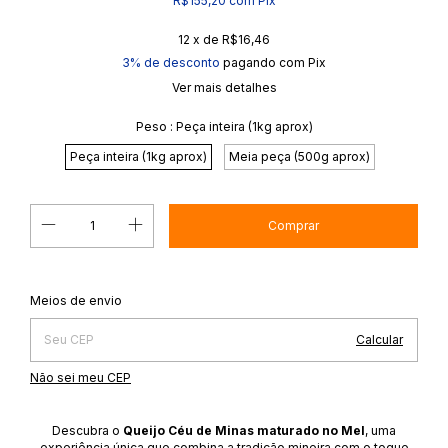
R$155,20
com
Pix
12
x de
R$16,46
3% de desconto
pagando com Pix
Ver mais detalhes
Peso :
Peça inteira (1kg aprox)
Peça inteira (1kg aprox)
Meia peça (500g aprox)
Alterar CEP
Entregas para o CEP:
Meios de envio
Calcular
Não sei meu CEP
Descubra o
Queijo Céu de Minas maturado no Mel
, uma
experiência única que combina a tradição mineira com o toque