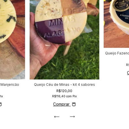
Queijo Fazend
R
 Manjericão
Queijo Céu de Minas - kit 4 sabores
R$120,00
ix
R$116,40
com
Pix
Comprar