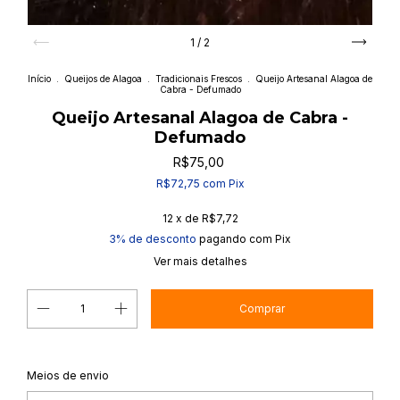
1
/
2
Início
.
Queijos de Alagoa
.
Tradicionais Frescos
.
Queijo Artesanal Alagoa de
Cabra - Defumado
Queijo Artesanal Alagoa de Cabra -
Defumado
R$75,00
R$72,75
com
Pix
12
x de
R$7,72
3% de desconto
pagando com Pix
Ver mais detalhes
Alterar CEP
Entregas para o CEP:
Meios de envio