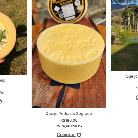
Queijo
ijo
R
Pix
Queijo Pedra do Segredo
R$180,00
R$174,60
com
Pix
Comprar